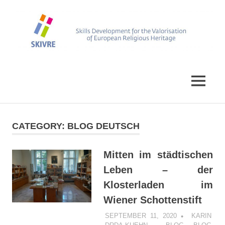
Skip
to
content
Skills
SKIVRE
Development
for
MENU
the
Valorisation
of
European
CATEGORY:
BLOG DEUTSCH
Religious
Heritage
Mitten im städtischen
Leben – der
Klosterladen im
Wiener Schottenstift
SEPTEMBER 11, 2020
KARIN